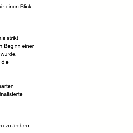
r einen Blick 
s strikt 
n Beginn einer 
 wurde. 
 die 
harten 
nalisierte 
m zu ändern. 