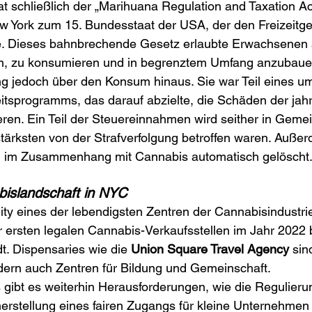
t schließlich der „Marihuana Regulation and Taxation Ac
w York zum 15. Bundesstaat der USA, der den Freizeitg
te. Dieses bahnbrechende Gesetz erlaubte Erwachsenen 
n, zu konsumieren und in begrenztem Umfang anzubaue
ng jedoch über den Konsum hinaus. Sie war Teil eines u
itsprogramms, das darauf abzielte, die Schäden der jah
ieren. Ein Teil der Steuereinnahmen wird seither in Geme
 stärksten von der Strafverfolgung betroffen waren. Auß
en im Zusammenhang mit Cannabis automatisch gelöscht
bislandschaft in NYC
ity eines der lebendigsten Zentren der Cannabisindustri
r ersten legalen Cannabis-Verkaufsstellen im Jahr 2022
t. Dispensaries wie die 
Union Square Travel Agency
 sin
dern auch Zentren für Bildung und Gemeinschaft.
s gibt es weiterhin Herausforderungen, wie die Regulierun
erstellung eines fairen Zugangs für kleine Unternehmen