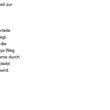
it zur 
teile 
gt. 
die 
tys Weg 
leme durch 
leibt 
wird.