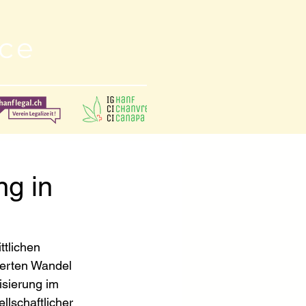
nce
ng in
ttlichen 
erten Wandel 
isierung im 
lschaftlicher 