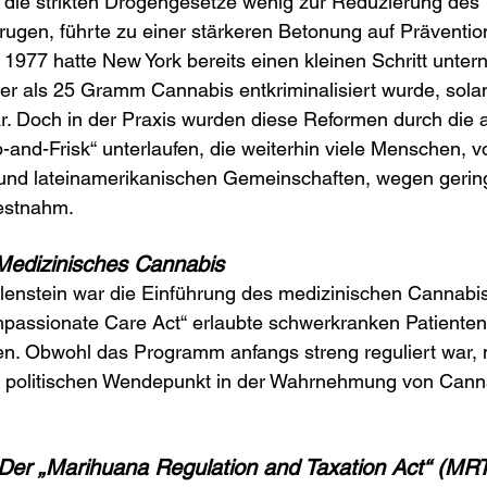
 die strikten Drogengesetze wenig zur Reduzierung des 
ugen, führte zu einer stärkeren Betonung auf Präventio
 1977 hatte New York bereits einen kleinen Schritt unt
er als 25 Gramm Cannabis entkriminalisiert wurde, solan
war. Doch in der Praxis wurden diese Reformen durch die 
p-and-Frisk“ unterlaufen, die weiterhin viele Menschen, v
und lateinamerikanischen Gemeinschaften, wegen gering
estnahm.
Medizinisches Cannabis
lenstein war die Einführung des medizinischen Cannab
passionate Care Act“ erlaubte schwerkranken Patiente
n. Obwohl das Programm anfangs streng reguliert war, 
nd politischen Wendepunkt in der Wahrnehmung von Cann
 Der „Marihuana Regulation and Taxation Act“ (MR