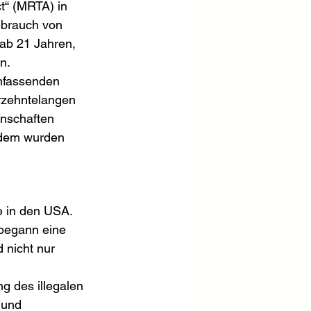
t“ (MRTA) in 
ebrauch von 
ab 21 Jahren, 
n.
mfassenden 
rzehntelangen 
inschaften 
erdem wurden 
.
e in den USA. 
 begann eine 
d nicht nur 
g des illegalen 
 und 