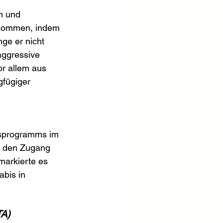
n und 
ernommen, indem 
ge er nicht 
aggressive 
or allem aus 
fügiger 
isprogramms im 
n den Zugang 
markierte es 
abis in
TA)