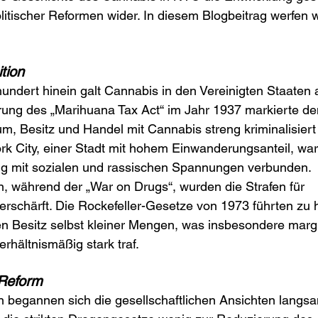
litischer Reformen wider. In diesem Blogbeitrag werfen wi
tion
hundert hinein galt Cannabis in den Vereinigten Staaten al
rung des „Marihuana Tax Act“ im Jahr 1937 markierte de
um, Besitz und Handel mit Cannabis streng kriminalisiert
k City, einer Stadt mit hohem Einwanderungsanteil, war
g mit sozialen und rassischen Spannungen verbunden.
, während der „War on Drugs“, wurden die Strafen für 
rschärft. Die Rockefeller-Gesetze von 1973 führten zu 
en Besitz selbst kleiner Mengen, was insbesondere margi
hältnismäßig stark traf.
 Reform
 begannen sich die gesellschaftlichen Ansichten langsa