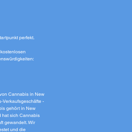
rtpunkt perfekt.
m kostenlosen
enswürdigkeiten:
g von Cannabis in New
-Verkaufsgeschäfte -
is gehört in New
d hat sich Cannabis
t gewandelt. Wir
estet und die