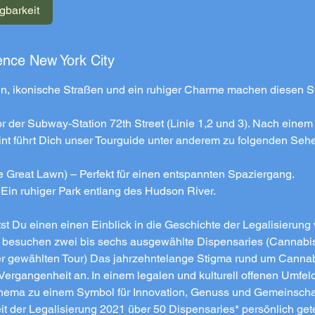
gbarkeit
ence New York City
S
, ikonische Straßen und ein ruhiger Charme machen diesen Sta
vor der Subway-Station 72th Street (Linie 1,2 und 3). Nach eine
nt führt Dich unser Tourguide unter anderem zu folgenden Seh
e Great Lawn) – Perfekt für einen entspannten Spaziergang.
 Ein ruhiger Park entlang des Hudson River.
st Du einen einen Einblick in die Geschichte der Legalisierun
r besuchen zwei bis sechs ausgewählte Dispensaries (Cannabis
er gewählten Tour) Das jahrzehntelange Stigma rund um Cannab
 Vergangenheit an. In einem legalen und kulturell offenen Umfel
hema zu einem Symbol für Innovation, Genuss und Gemeinschaf
eit der Legalisierung 2021 über 50 Dispensaries* persönlich get