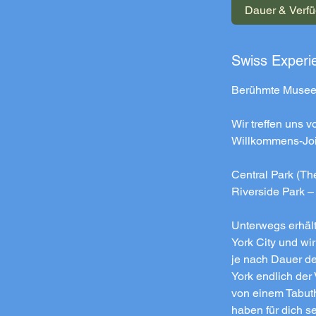
Dauer & Verfü
d
.
-
Swiss Experi
8
Berühmte Museen
t
d
Wir treffen uns 
.
Willkommens-Joi
Central Park (Th
Riverside Park –
Unterwegs erhält
York City und wi
je nach Dauer d
York endlich der
von einem Tabut
haben für dich s