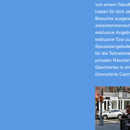
von einem Tabut
haben für dich s
Besuche ausgewer
zwischenmenschl
exklusive Angebo
exklusive Tour 
Spezialangebote
für die Teilnehm
privaten Räumen 
Geschenke in ei
(lizenzierte Can