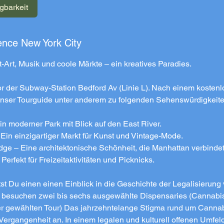
gbarkeit
ence New York City
S
t-Art, Musik und coole Märkte – ein kreatives Paradies.
vor der Subway-Station Bedford Av (Linie L). Nach einem koste
 unser Tourguide unter anderem zu folgenden Sehenswürdigkeite
n moderner Park mit Blick auf den East River.
 Ein einzigartiger Markt für Kunst und Vintage-Mode.
dge – Eine architektonische Schönheit, die Manhattan verbindet
erfekt für Freizeitaktivitäten und Picknicks.
st Du einen einen Einblick in die Geschichte der Legalisierun
r besuchen zwei bis sechs ausgewählte Dispensaries (Cannabis
er gewählten Tour) Das jahrzehntelange Stigma rund um Cannab
 Vergangenheit an. In einem legalen und kulturell offenen Umfel