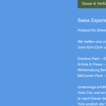
Dauer & Verfü
d
.
-
Swiss Experi
8
Hotspot für Stree
t
d
Wir treffen uns 
.
Joint führt Dich
Domino Park – Ei
Artists & Fleas –
Williamsburg Bri
McCarren Park – P
Unterwegs erhält
York City und wi
je nach Dauer d
York endlich der